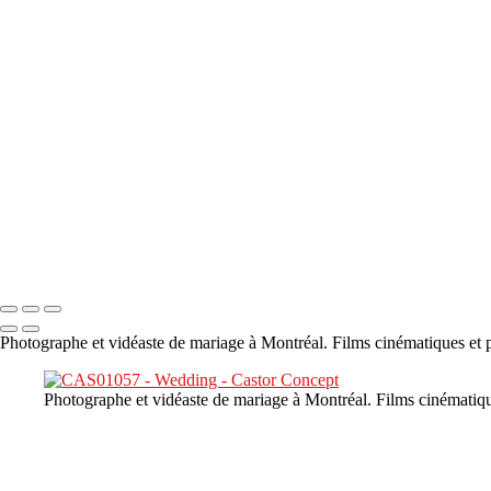
×
‹
DSC05941
DSC05991
DSC06514
DSC07140
DSC08416
Copyright © 2023 CASTOR CONCEPT PHOTOGRAPHY
Photographe et vidéaste de mariage à Montréal. Films cinématiques et p
Photographe et vidéaste de mariage à Montréal. Films cinématiqu