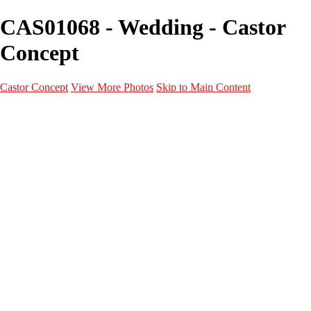
CAS01068 - Wedding - Castor
Concept
Castor Concept
View More Photos
Skip to Main Content
Portfolio
Portfolio
Portrait
Fashion
Maternité
Mariage
Couple
Enfants
Films
Services
Contact