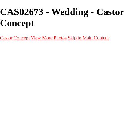
CAS02673 - Wedding - Castor
Concept
Castor Concept
View More Photos
Skip to Main Content
Portfolio
Portfolio
Portrait
Fashion
Maternité
Mariage
Couple
Enfants
Films
Services
Contact