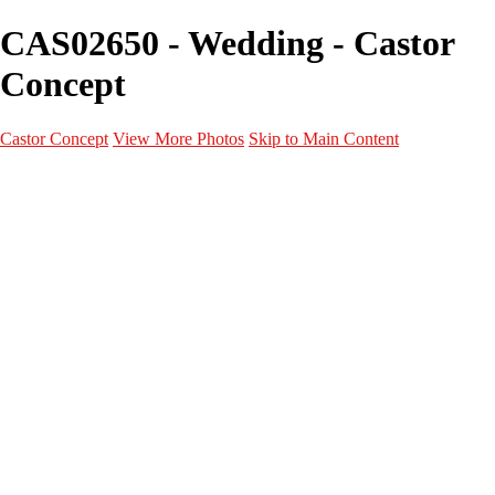
CAS02650 - Wedding - Castor
Concept
Castor Concept
View More Photos
Skip to Main Content
Portfolio
Portfolio
Portrait
Fashion
Maternité
Mariage
Couple
Enfants
Films
Services
Contact