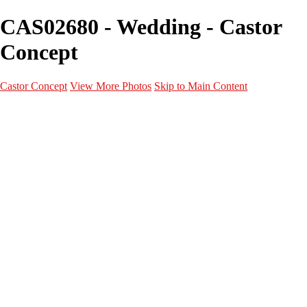
CAS02680 - Wedding - Castor
Concept
Castor Concept
View More Photos
Skip to Main Content
Portfolio
Portfolio
Portrait
Fashion
Maternité
Mariage
Couple
Enfants
Films
Services
Contact