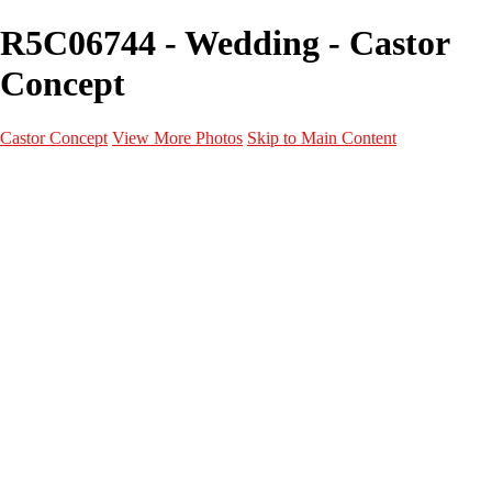
R5C06744 - Wedding - Castor
Concept
Castor Concept
View More Photos
Skip to Main Content
Portfolio
Portfolio
Portrait
Fashion
Maternité
Mariage
Couple
Enfants
Films
Services
Contact