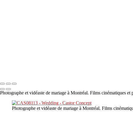
×
‹
DSC05941
DSC05991
DSC06514
DSC07140
DSC08416
Copyright © 2023 CASTOR CONCEPT PHOTOGRAPHY
Photographe et vidéaste de mariage à Montréal. Films cinématiques et p
Photographe et vidéaste de mariage à Montréal. Films cinématiqu