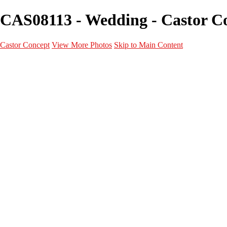
CAS08113 - Wedding - Castor C
Castor Concept
View More Photos
Skip to Main Content
Portfolio
Portfolio
Portrait
Fashion
Maternité
Mariage
Couple
Enfants
Films
Services
Contact
A propos