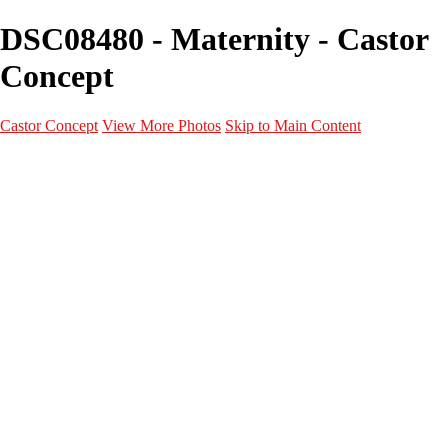
DSC08480 - Maternity - Castor
Concept
Castor Concept
View More Photos
Skip to Main Content
Portfolio
Portfolio
Portrait
Fashion
Maternité
Mariage
Couple
Enfants
Films
Services
Contact