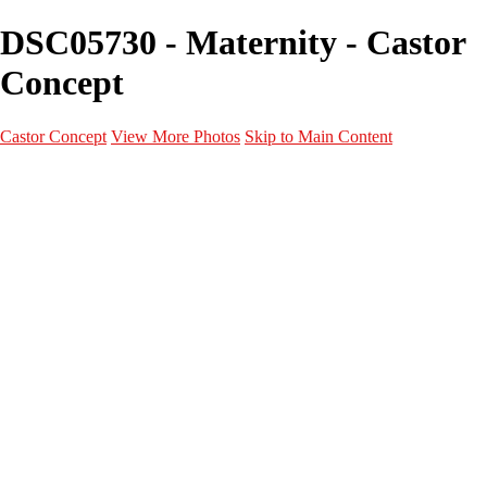
DSC05730 - Maternity - Castor
Concept
Castor Concept
View More Photos
Skip to Main Content
Portfolio
Portfolio
Portrait
Fashion
Maternité
Mariage
Couple
Enfants
Films
Services
Contact