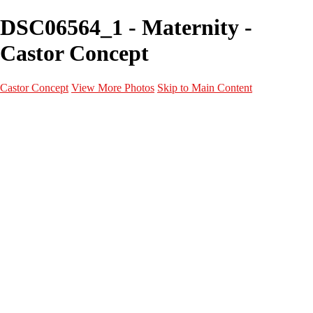
DSC06564_1 - Maternity -
Castor Concept
Castor Concept
View More Photos
Skip to Main Content
Portfolio
Portfolio
Portrait
Fashion
Maternité
Mariage
Couple
Enfants
Films
Services
Contact