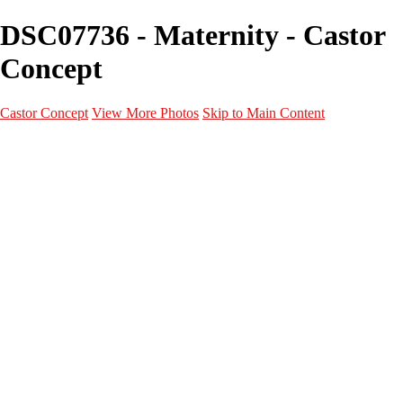
DSC07736 - Maternity - Castor
Concept
Castor Concept
View More Photos
Skip to Main Content
Portfolio
Portfolio
Portrait
Fashion
Maternité
Mariage
Couple
Enfants
Films
Services
Contact