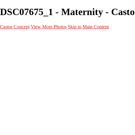
DSC07675_1 - Maternity - Casto
Castor Concept
View More Photos
Skip to Main Content
Portfolio
Portfolio
Portrait
Fashion
Maternité
Mariage
Couple
Enfants
Films
Services
Contact
A propos