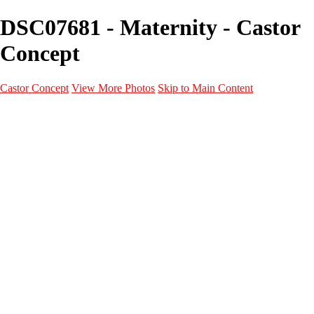
DSC07681 - Maternity - Castor
Concept
Castor Concept
View More Photos
Skip to Main Content
Portfolio
Portfolio
Portrait
Fashion
Maternité
Mariage
Couple
Enfants
Films
Services
Contact