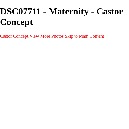
DSC07711 - Maternity - Castor
Concept
Castor Concept
View More Photos
Skip to Main Content
Portfolio
Portfolio
Portrait
Fashion
Maternité
Mariage
Couple
Enfants
Films
Services
Contact