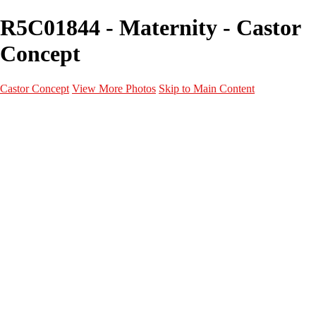
R5C01844 - Maternity - Castor
Concept
Castor Concept
View More Photos
Skip to Main Content
Portfolio
Portfolio
Portrait
Fashion
Maternité
Mariage
Couple
Enfants
Films
Services
Contact