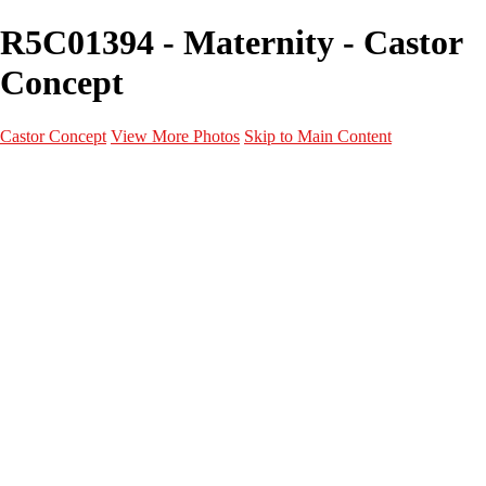
R5C01394 - Maternity - Castor
Concept
Castor Concept
View More Photos
Skip to Main Content
Portfolio
Portfolio
Portrait
Fashion
Maternité
Mariage
Couple
Enfants
Films
Services
Contact