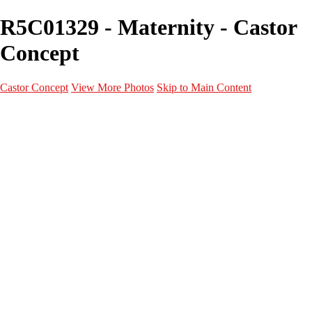
R5C01329 - Maternity - Castor
Concept
Castor Concept
View More Photos
Skip to Main Content
Portfolio
Portfolio
Portrait
Fashion
Maternité
Mariage
Couple
Enfants
Films
Services
Contact