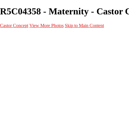
R5C04358 - Maternity - Castor 
Castor Concept
View More Photos
Skip to Main Content
Portfolio
Portfolio
Portrait
Fashion
Maternité
Mariage
Couple
Enfants
Films
Services
Contact
A propos