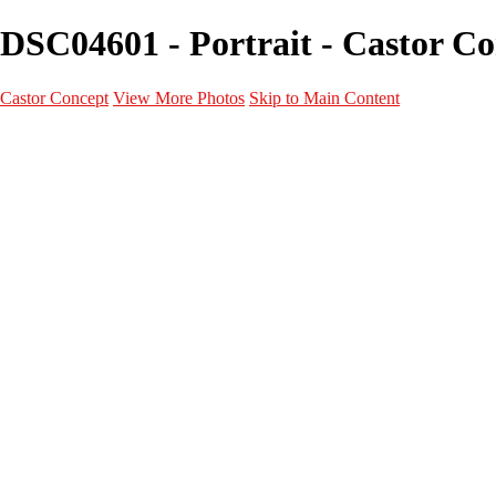
DSC04601 - Portrait - Castor C
Castor Concept
View More Photos
Skip to Main Content
Portfolio
Portfolio
Portrait
Fashion
Maternité
Mariage
Couple
Enfants
Films
Services
Contact
A propos