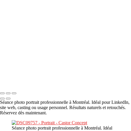
A propos
×
‹
DSC00800
DSC04601
DSC07140
DSC07397
DSC09238
Copyright © 2023 CASTOR CONCEPT PHOTOGRAPHY
Séance photo portrait professionnelle à Montréal. Idéal pour LinkedIn,
site web, casting ou usage personnel. Résultats naturels et retouchés.
Réservez dès maintenant.
Séance photo portrait professionnelle à Montréal. Idéal