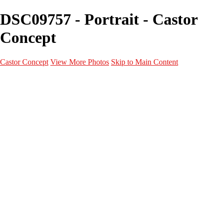
DSC09757 - Portrait - Castor
Concept
Castor Concept
View More Photos
Skip to Main Content
Portfolio
Portfolio
Portrait
Fashion
Maternité
Mariage
Couple
Enfants
Films
Services
Contact