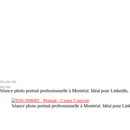
×
‹
DSC00800
DSC04601
DSC07140
DSC07397
DSC09238
Copyright © 2023 CASTOR CONCEPT PHOTOGRAPHY
Séance photo portrait professionnelle à Montréal. Idéal pour LinkedIn, 
Séance photo portrait professionnelle à Montréal. Idéal pour Link