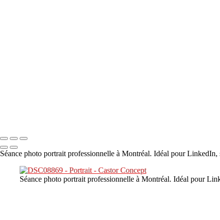
×
‹
DSC00800
DSC04601
DSC07140
DSC07397
DSC09238
Copyright © 2023 CASTOR CONCEPT PHOTOGRAPHY
Séance photo portrait professionnelle à Montréal. Idéal pour LinkedIn, 
Séance photo portrait professionnelle à Montréal. Idéal pour Link