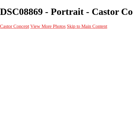
DSC08869 - Portrait - Castor C
Castor Concept
View More Photos
Skip to Main Content
Portfolio
Portfolio
Portrait
Fashion
Maternité
Mariage
Couple
Enfants
Films
Services
Contact
A propos