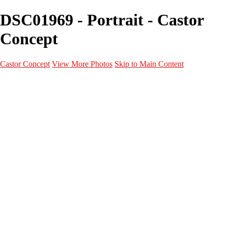
DSC01969 - Portrait - Castor
Concept
Castor Concept
View More Photos
Skip to Main Content
Portfolio
Portfolio
Portrait
Fashion
Maternité
Mariage
Couple
Enfants
Films
Services
Contact