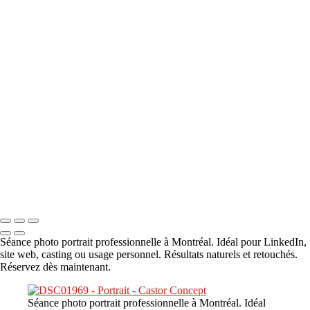
A propos
×
‹
DSC00800
DSC04601
DSC07140
DSC07397
DSC09238
Copyright © 2023 CASTOR CONCEPT PHOTOGRAPHY
Séance photo portrait professionnelle à Montréal. Idéal pour LinkedIn,
site web, casting ou usage personnel. Résultats naturels et retouchés.
Réservez dès maintenant.
Séance photo portrait professionnelle à Montréal. Idéal