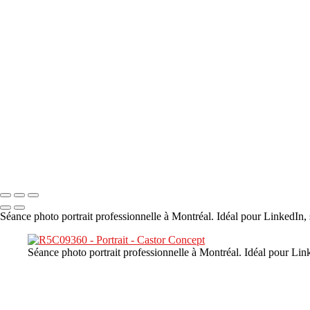
×
‹
DSC00800
DSC04601
DSC07140
DSC07397
DSC09238
Copyright © 2023 CASTOR CONCEPT PHOTOGRAPHY
Séance photo portrait professionnelle à Montréal. Idéal pour LinkedIn, 
Séance photo portrait professionnelle à Montréal. Idéal pour Link