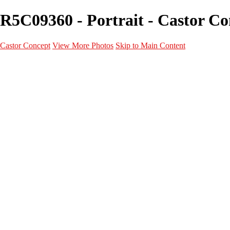
R5C09360 - Portrait - Castor Co
Castor Concept
View More Photos
Skip to Main Content
Portfolio
Portfolio
Portrait
Fashion
Maternité
Mariage
Couple
Enfants
Films
Services
Contact
A propos