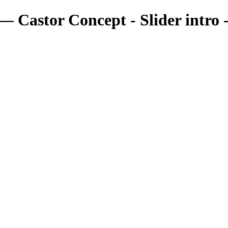
— Castor Concept - Slider intro 
Portfolio
Portfolio
Portrait
Fashion
Maternité
Mariage
Couple
Enfants
Films
Services
Contact
A propos