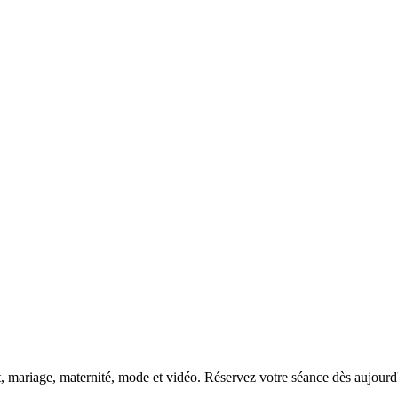
DSC00192
CAS05885
DSC01575
DSC02226
DSC01712
CAS09444_1
DSC04601
DSC06934
CAS09378
DSC01528
DSC06514
DSC04718
CAS09431_1
Copyright © 2023 CASTOR CONCEPT PHOTOGRAPHY
t, mariage, maternité, mode et vidéo. Réservez votre séance dès aujourd