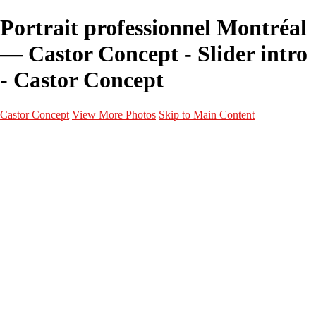
Portrait professionnel Montréal
— Castor Concept - Slider intro
- Castor Concept
Castor Concept
View More Photos
Skip to Main Content
Portfolio
Portfolio
Portrait
Fashion
Maternité
Mariage
Couple
Enfants
Films