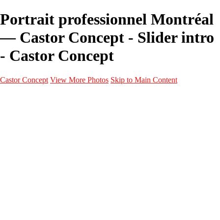
Portrait professionnel Montréal
— Castor Concept - Slider intro
- Castor Concept
Castor Concept
View More Photos
Skip to Main Content
Portfolio
Portfolio
Portrait
Fashion
Maternité
Mariage
Couple
Enfants
Films