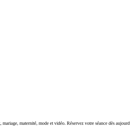
DSC00192
CAS05885
DSC01575
DSC02226
DSC01712
CAS09444_1
DSC04601
DSC06934
CAS09378
DSC01528
DSC06514
DSC04718
CAS09431_1
Copyright © 2023 CASTOR CONCEPT PHOTOGRAPHY
t, mariage, maternité, mode et vidéo. Réservez votre séance dès aujourd