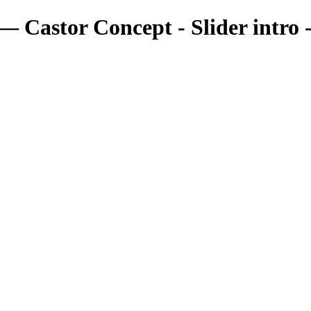
— Castor Concept - Slider intro 
Portfolio
Portfolio
Portrait
Fashion
Maternité
Mariage
Couple
Enfants
Films
Services
Contact
A propos