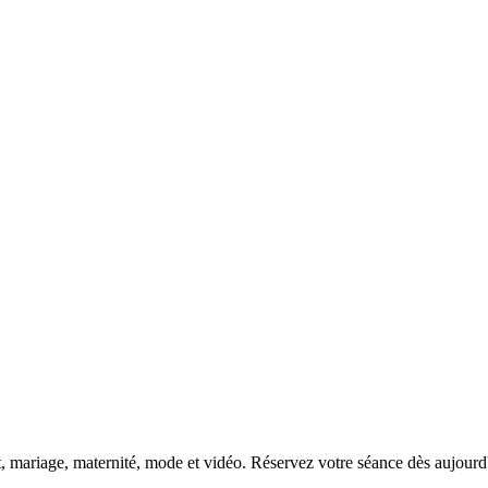
DSC00192
CAS05885
DSC01575
DSC02226
DSC01712
CAS09444_1
DSC04601
DSC06934
CAS09378
DSC01528
DSC06514
DSC04718
CAS09431_1
Copyright © 2023 CASTOR CONCEPT PHOTOGRAPHY
t, mariage, maternité, mode et vidéo. Réservez votre séance dès aujourd