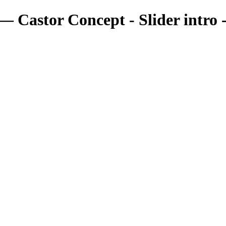
— Castor Concept - Slider intro 
Portfolio
Portfolio
Portrait
Fashion
Maternité
Mariage
Couple
Enfants
Films
Services
Contact
A propos