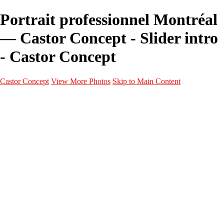
Portrait professionnel Montréal
— Castor Concept - Slider intro
- Castor Concept
Castor Concept
View More Photos
Skip to Main Content
Portfolio
Portfolio
Portrait
Fashion
Maternité
Mariage
Couple
Enfants
Films