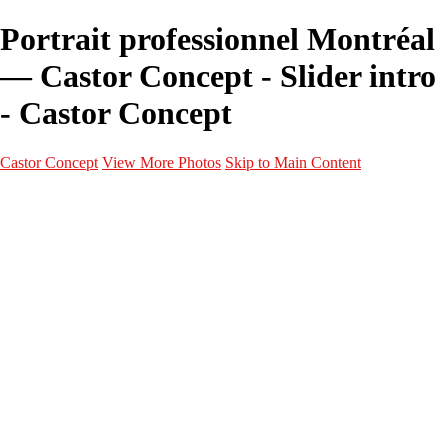
Portrait professionnel Montréal
— Castor Concept - Slider intro
- Castor Concept
Castor Concept
View More Photos
Skip to Main Content
Portfolio
Portfolio
Portrait
Fashion
Maternité
Mariage
Couple
Enfants
Films