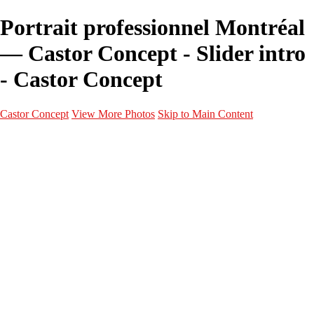
Portrait professionnel Montréal
— Castor Concept - Slider intro
- Castor Concept
Castor Concept
View More Photos
Skip to Main Content
Portfolio
Portfolio
Portrait
Fashion
Maternité
Mariage
Couple
Enfants
Films