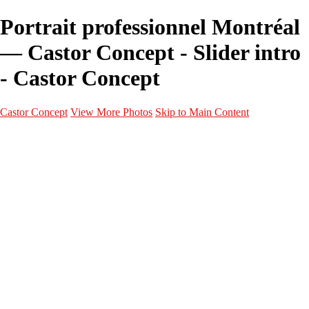
Portrait professionnel Montréal
— Castor Concept - Slider intro
- Castor Concept
Castor Concept
View More Photos
Skip to Main Content
Portfolio
Portfolio
Portrait
Fashion
Maternité
Mariage
Couple
Enfants
Films